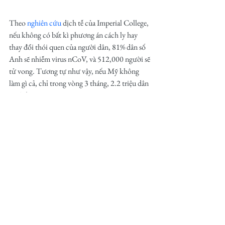
Theo 
nghiên cứu
dịch tễ của Imperial College, 
nếu không có bất kì phương án cách ly hay 
thay đổi thói quen của người dân, 81% dân số 
Anh sẽ nhiễm virus nCoV, và 512,000 người sẽ 
tử vong. Tương tự như vậy, nếu Mỹ không 
làm gì cả, chỉ trong vòng 3 tháng, 2.2 triệu dân 
sẽ chết vì COVID-19.
Miễn dịch cộng đồng không đồng nghĩa với 
sự ưu tiên trong y tế
. Các bạn thử tưởng 
tượng trong chiến tranh, nếu hai anh lính A và 
B cùng ngã, thì với nguồn lực y tế khan hiếm, 
anh A nếu có tiên lượng tốt hơn sẽ được cứu, 
vì nếu chọn cứu B và không cứu đc B, thì thời 
gian anh A chờ đợi có thể làm anh A trở nên 
nặng như anh B, và cuối cùng không cứu được 
cả A và B. Sự lựa chọn này không phải là điều 