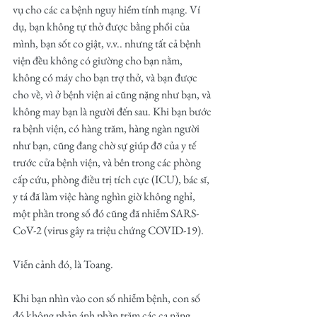
vụ cho các ca bệnh nguy hiểm tính mạng. Ví 
dụ, bạn không tự thở được bằng phổi của 
mình, bạn sốt co giật, v.v.. nhưng tất cả bệnh 
viện đều không có giường cho bạn nằm, 
không có máy cho bạn trợ thở, và bạn được 
cho về, vì ở bệnh viện ai cũng nặng như bạn, và 
không may bạn là người đến sau. Khi bạn bước 
ra bệnh viện, có hàng trăm, hàng ngàn người 
như bạn, cũng đang chờ sự giúp đỡ của y tế 
trước cửa bệnh viện, và bên trong các phòng 
cấp cứu, phòng điều trị tích cực (ICU), bác sĩ, 
y tá đã làm việc hàng nghìn giờ không nghỉ, 
một phần trong số đó cũng đã nhiễm SARS-
CoV-2 (virus gây ra triệu chứng COVID-19). 
Viễn cảnh đó, là Toang.
Khi bạn nhìn vào con số nhiễm bệnh, con số 
đó không phản ánh phần trăm các ca nặng, 