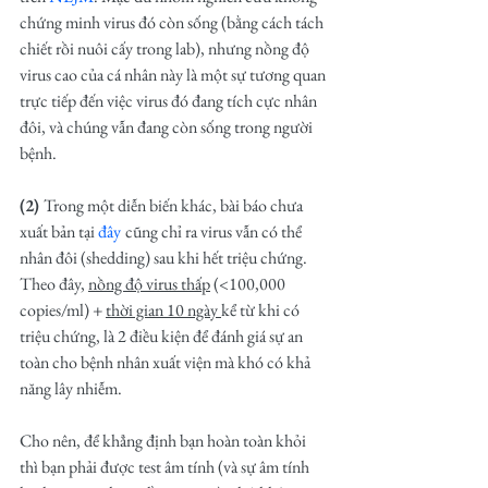
chứng minh virus đó còn sống (bằng cách tách 
chiết rồi nuôi cấy trong lab), nhưng nồng độ 
virus cao của cá nhân này là một sự tương quan 
trực tiếp đến việc virus đó đang tích cực nhân 
đôi, và chúng vẫn đang còn sống trong người 
bệnh. 
(2) 
Trong một diễn biến khác, bài báo chưa 
xuất bản tại 
đây
cũng chỉ ra virus vẫn có thể 
nhân đôi (shedding) sau khi hết triệu chứng. 
Theo đây, 
nồng độ virus thấp
 (<100,000 
copies/ml) + 
thời gian 10 ngày 
kể từ khi có 
triệu chứng, là 2 điều kiện để đánh giá sự an 
toàn cho bệnh nhân xuất viện mà khó có khả 
năng lây nhiễm. 
Cho nên, để khẳng định bạn hoàn toàn khỏi 
thì bạn phải được test âm tính (và sự âm tính 