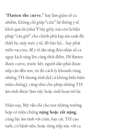
“
Flatten the curve
,” hay làm giảm số ca 
nhiễm, không chỉ giúp “cứu” hệ thống y tế 
khỏi quá tải (như Ý bây giờ), mà còn là biện 
pháp “câu giờ” cho chính phủ kịp sản xuất đủ 
thiết bị, máy móc y tế, đồ bảo hộ… hay phát 
triển vaccine, để y tế sẵn sàng đón nhận số ca 
nguy kịch tăng lên cùng thời điểm. Để flatten 
được curve, trước hết, người dân phải được 
tiếp cận đến test, từ đó cách ly khoanh vùng 
những TH dương tính (kể cả không biểu hiện 
triệu chứng), cũng như cho phép những TH 
âm tính được làm việc hoặc sinh hoạt trở lại. 
Hiện nay, Mỹ vẫn chỉ cho test những trường 
hợp có triệu chứng 
nặng hoặc rất nặng
, 
cùng lúc âm tính với cúm, hay các TH cao 
tuổi, có bệnh nền, hoặc từng tiếp xúc với ca 