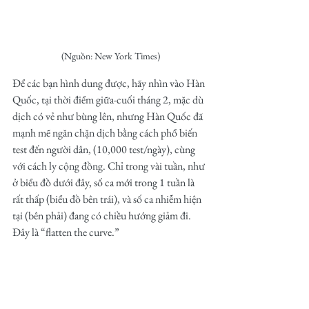
(Nguồn: New York Times)
Để các bạn hình dung được, hãy nhìn vào Hàn 
Quốc, tại thời điểm giữa-cuối tháng 2, mặc dù 
dịch có vẻ như bùng lên, nhưng Hàn Quốc đã 
mạnh mẽ ngăn chặn dịch bằng cách phổ biến 
test đến người dân, (10,000 test/ngày), cùng 
với cách ly cộng đồng. Chỉ trong vài tuần, như 
ở biểu đồ dưới đây, số ca mới trong 1 tuần là 
rất thấp (biểu đồ bên trái), và số ca nhiễm hiện 
tại (bên phải) đang có chiều hướng giảm đi. 
Đây là “flatten the curve.”