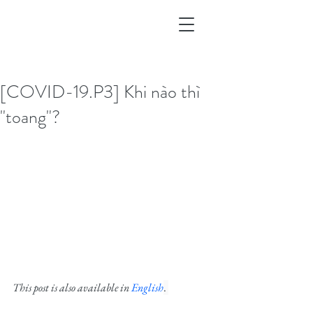
[COVID-19.P3] Khi nào thì
"toang"?
This post is also available in 
English
. 