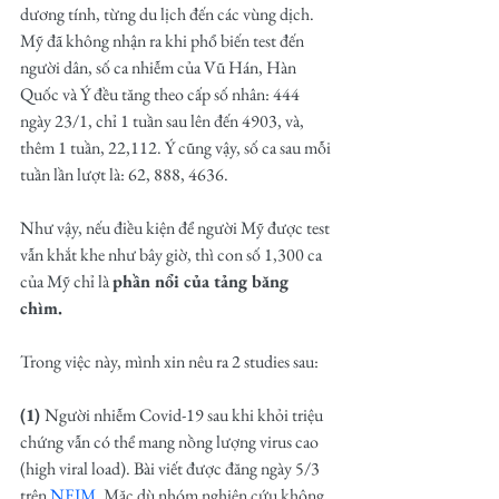
dương tính, từng du lịch đến các vùng dịch. 
Mỹ đã không nhận ra khi phổ biến test đến 
người dân, số ca nhiễm của Vũ Hán, Hàn 
Quốc và Ý đều tăng theo cấp số nhân: 444 
ngày 23/1, chỉ 1 tuần sau lên đến 4903, và, 
thêm 1 tuần, 22,112. Ý cũng vậy, số ca sau mỗi 
tuần lần lượt là: 62, 888, 4636.
Như vậy, nếu điều kiện để người Mỹ được test 
vẫn khắt khe như bây giờ, thì con số 1,300 ca 
của Mỹ chỉ là 
phần nổi của tảng băng 
chìm. 
Trong việc này, mình xin nêu ra 2 studies sau:
(1) 
Người nhiễm Covid-19 sau khi khỏi triệu 
chứng vẫn có thể mang nồng lượng virus cao 
(high viral load). Bài viết được đăng ngày 5/3 
trên 
NEJM
. Mặc dù nhóm nghiên cứu không 