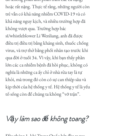
hoặc rất nặng. Thực tế rằng, những người còn 
trẻ vẫn có khả năng nhiễm COVID-19 và có 
khả năng nguy kịch, và nhiều trường hợp đã 
không vượt qua. Trường hợp bác 
sĩ/whistleblower Li Wenliang, anh đã được 
điều trị điều trị bằng kháng sinh, thuốc chống 
virus, và trợ thở bằng phổi nhân tạo trước khi 
qua đời ở tuổi 34. Vì vậy, khi bạn thấy phần 
lớn các ca nhiễm bệnh đã hồi phục, không có 
nghĩa là những ca ấy chỉ ở nhà rửa tay là tự 
khỏi, mà trong đó còn có sự can thiệp sâu và 
kịp thời của hệ thống y tế. Hệ thống y tế là yếu 
tố sống còn để chúng ta không “vỡ trận”. 
Vậy làm sao để không toang? 
Đầu tháng 1, khi Trung Quốc bắt đầu ra tay 