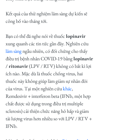
Kết quả của thử nghiệm lâm sàng dự kiến sẽ 
công bố ​​vào tháng tới. 
Bạn có thể đã nghe nói về thuốc 
lopinavir
xung quanh các tin tức gần đây. Nghiên cứu 
lâm sàng
 ngẫu nhiên, có đối chứng cho thấy 
điều trị bệnh nhân COVID-19 bằng 
lopinavir 
/ ritonavir
 (LPV / RTV) không có bất kì lợi 
ích nào. Mặc dù là thuốc chống virus, hai 
thuốc này không giúp làm giảm sự nhân đôi 
của virus. Tại một nghiên cứu 
khác
, 
Remdesivir + interferon beta (IFNb, một hợp 
chất được sử dụng trong điều trị multiple 
sclerosis) cải thiện chức năng hô hấp và giảm 
tải lượng virus hơn nhiều so với LPV / RTV + 
IFNb.