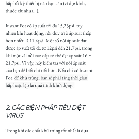
hấp bất kỳ thiết bị nào bạn cần (ví dụ: kính, 
thuốc xịt nhựa…).
Instant Pot có áp suất tối đa 15,23psi, tuy 
nhiên khi hoạt động, nồi duy trì ở áp suất thấp 
hơn nhiều là 11,6psi. Một số nồi áp suất đạt 
được áp suất tối đa từ 12psi đến 21,7psi, trong 
khi một vài nồi cao cấp có thể đạt áp suất 16 ~ 
21,7psi. Vì vậy, hãy kiểm tra với nồi áp suất 
của bạn để biết chi tiết hơn. Nếu chỉ có Instant 
Pot, 
để khử trùng, bạn sẽ phải tăng thời gian 
hấp hoặc lặp lại quá trình khởi động. 
2. CÁC BIỆN PHÁP TIÊU DIỆT 
VIRUS
Trong khi các chất khử trùng tốt nhất là dựa 
trên clo, như Lysol hoặc Clorox, hoặc cồn pha 