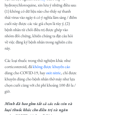
hydroxychloroquine, xin lưu ý những điều sau: 
(1) không có dữ liệu nào cho thấy sự thanh 
thải virus vào ngày 6 có ý nghĩa lâm sàng / điểm 
cuối này được các tác giả chọn là tùy ý, (2) 
bệnh nhân từ chối điều trị được ghép vào 
nhóm đối chứng, khiến chúng ta đặt câu hỏi 
về việc đăng ký bệnh nhân trong nghiên cứu 
này.
Các loại thuốc trong thử nghiệm khác như 
corticosteroid, đã 
không được khuyến cáo
dùng cho COVID-19, hay 
oxit nitric
, chỉ được 
khuyên dùng cho bệnh nhân thở máy như lựa 
chọn cuối cùng với chi phí khoảng 100 đô la / 
giờ. 
Mình đã bao gồm tất cả các vắc-xin và 
loại thuốc khác cho điều trị và ngăn 