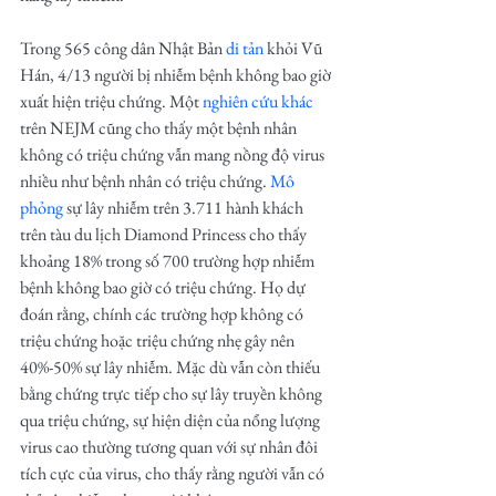
Trong 565 công dân Nhật Bản 
di tản
khỏi Vũ 
Hán, 4/13 người bị nhiễm bệnh không bao giờ 
xuất hiện triệu chứng. Một 
nghiên cứu khác
trên NEJM cũng cho thấy một bệnh nhân 
không có triệu chứng vẫn mang nồng độ virus 
nhiều như bệnh nhân có triệu chứng. 
Mô 
phỏng
 sự lây nhiễm trên 3.711 hành khách 
trên tàu du lịch Diamond Princess cho thấy 
khoảng 18% trong số 700 trường hợp nhiễm 
bệnh không bao giờ có triệu chứng. Họ dự 
đoán rằng, chính các trường hợp không có 
triệu chứng hoặc triệu chứng nhẹ gây nên 
40%-50% sự lây nhiễm. Mặc dù vẫn còn thiếu 
bằng chứng trực tiếp cho sự lây truyền không 
qua triệu chứng, sự hiện diện của nổng lượng 
virus cao thường tương quan với sự nhân đôi 
tích cực của virus, cho thấy rằng người vẫn có 