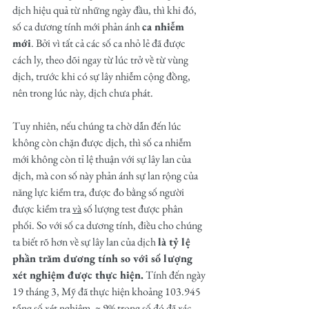
dịch hiệu quả từ những ngày đầu, thì khi đó, 
số ca dương tính mới phản ánh 
ca nhiễm 
mới
. Bởi vì tất cả các số ca nhỏ lẻ đã được 
cách ly, theo dõi ngay từ lúc trở về từ vùng 
dịch, trước khi có sự lây nhiễm cộng đồng, 
nên trong lúc này, dịch chưa phát. 
Tuy nhiên, nếu chúng ta chờ dẫn đến lúc 
không còn chặn được dịch, thì số ca nhiễm 
mới không còn tỉ lệ thuận với sự lây lan của 
dịch, mà con số này phản ánh sự lan rộng của 
năng lực kiểm tra, được đo bằng số người 
được kiểm tra 
và
 số lượng test được phân 
phối. So với số ca dương tính, điều cho chúng 
ta biết rõ hơn về sự lây lan của dịch 
là tỷ lệ 
phần trăm dương tính so với số lượng 
xét nghiệm được thực hiện.
 Tính đến ngày 
19 tháng 3, Mỹ đã thực hiện khoảng 103.945 
tổng số xét nghiệm, ~ 9% trong số đó đã xác 