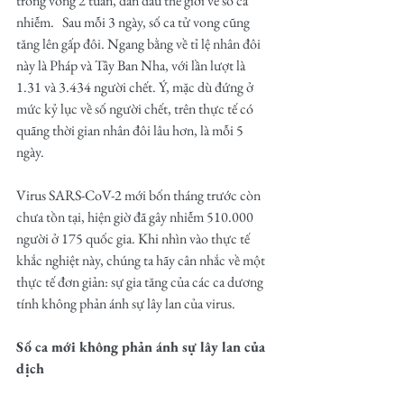
trong vòng 2 tuần, dẫn đầu thế giới về số ca 
nhiễm.   Sau mỗi 3 ngày, số ca tử vong cũng 
tăng lên gấp đôi. Ngang bằng về tỉ lệ nhân đôi 
này là Pháp và Tây Ban Nha, với lần lượt là 
1.31 và 3.434 người chết. Ý, mặc dù đứng ở 
mức kỷ lục về số người chết, trên thực tế có 
quãng thời gian nhân đôi lâu hơn, là mỗi 5 
ngày.
Virus SARS-CoV-2 mới bốn tháng trước còn 
chưa tồn tại, hiện giờ đã gây nhiễm 510.000 
người ở 175 quốc gia. Khi nhìn vào thực tế 
khắc nghiệt này, chúng ta hãy cân nhắc về một 
thực tế đơn giản: sự gia tăng của các ca dương 
tính không phản ánh sự lây lan của virus.
Số ca mới không phản ánh sự lây lan của 
dịch