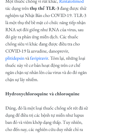
Một thuốc chống vi rút khác, 
Rintatolimod
tác dụng trên 
thụ thể TLR-3
 đang được thử 
nghiệm tại Nhật Bản cho COVID-19. TLR-3 
là một thụ thể bề mặt có chức năng tiếp nhận 
RNA sợi đôi giống như RNA của virus, sau 
đó gây ra phản ứng miễn dịch. Các thuốc 
chống siêu vi khác đang được điều tra cho 
COVID-19 là azvudine, danoprevir, 
plitidepsin
 và 
favipiravir
. Tóm lại, những loại 
thuốc này về cơ bản hoạt động trên cơ chế 
ngăn chặn sự nhân lên của virus và do đó ngăn 
chặn sự lây nhiễm. 
Hydroxychloroquine và chloroquine
Đúng, đó là một loại thuốc chống sốt rét đã sử 
dụng để điều trị các bệnh tự miễn như lupus 
ban đỏ và viêm khớp dạng thấp. Tuy nhiên, 
cho đến nay, các nghiên cứu duy nhất chỉ ra 