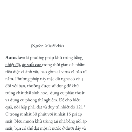
(Nguồn: MissVickie)
Autoclave
 là phương pháp khử trùng bằng
nhiệt độ
, 
áp suất cao 
trong thời gian dài nhằm 
tiêu diệt vi sinh vật, bao gồm cả virus và bào tử 
nấm. Phương pháp này mặc dù nghe có vẻ lạ 
đối với bạn, thường được sử dụng để khử 
trùng chất thải sinh học,  dụng cụ phẫu thuật 
và dụng cụ phòng thí nghiệm. Để cho hiệu 
quả, nồi hấp phải đạt và duy trì nhiệt độ 121 ° 
C trong ít nhất 30 phút với ít nhất 15 psi áp 
suất. Nếu muốn khử trùng tại nhà bằng nồì áp 
suất, bạn có thể đặt một ít nước ở dưới đáy và 