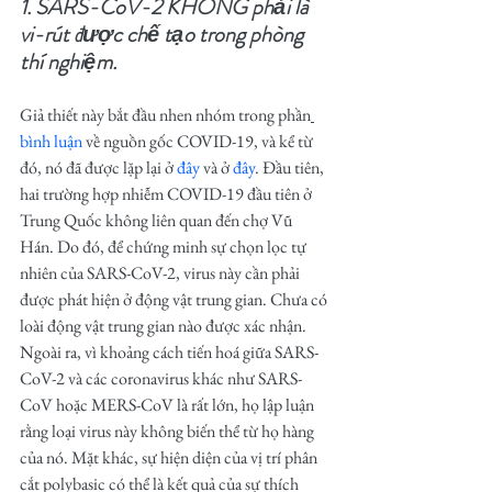
1. SARS-CoV-2 KHÔNG phải là 
vi-rút được chế tạo trong phòng 
thí nghiệm.
Giả thiết này bắt đầu nhen nhóm trong phần
bình luận
 về nguồn gốc COVID-19, và kể từ 
đó, nó đã được lặp lại ở 
đây
 và ở 
đây
. Đầu tiên, 
hai trường hợp nhiễm COVID-19 đầu tiên ở 
Trung Quốc không liên quan đến chợ Vũ 
Hán. Do đó, để chứng minh sự chọn lọc tự 
nhiên của SARS-CoV-2, virus này cần phải 
được phát hiện ở động vật trung gian. Chưa có 
loài động vật trung gian nào được xác nhận. 
Ngoài ra, vì khoảng cách tiến hoá giữa SARS-
CoV-2 và các coronavirus khác như SARS-
CoV hoặc MERS-CoV là rất lớn, họ lập luận 
rằng loại virus này không biến thể từ họ hàng 
của nó. Mặt khác, sự hiện diện của vị trí phân 
cắt polybasic có thể là kết quả của sự thích 