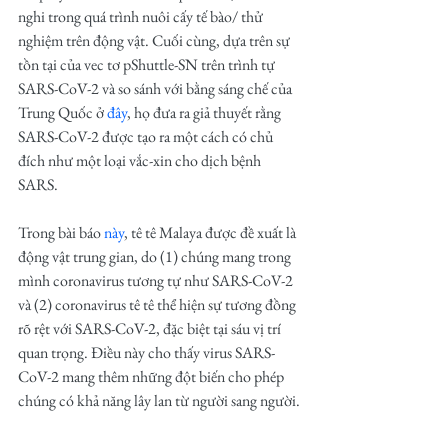
nghi trong quá trình nuôi cấy tế bào/ thử 
nghiệm trên động vật. Cuối cùng, dựa trên sự 
tồn tại của vec tơ pShuttle-SN trên trình tự 
SARS-CoV-2 và so sánh với bằng sáng chế của 
Trung Quốc ở 
đây
, họ đưa ra giả thuyết rằng 
SARS-CoV-2 được tạo ra một cách có chủ 
đích như một loại vắc-xin cho dịch bệnh 
SARS.
Trong bài báo 
này
, tê tê Malaya được đề xuất là 
động vật trung gian, do (1) chúng mang trong 
mình coronavirus tương tự như SARS-CoV-2 
và (2) coronavirus tê tê thể hiện sự tương đồng 
rõ rệt với SARS-CoV-2, đặc biệt tại sáu vị trí 
quan trọng. Điều này cho thấy virus SARS-
CoV-2 mang thêm những đột biến cho phép 
chúng có khả năng lây lan từ người sang người.