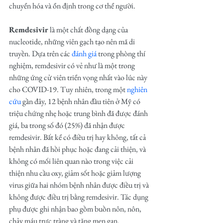
chuyển hóa và ổn định trong cơ thể người.
Remdesivir
 là một chất đồng dạng của 
nucleotide, những viên gạch tạo nên mã di 
truyền. Dựa trên các 
đánh giá
 trong phòng thí 
nghiệm, remdesivir có vẻ như là một trong 
những ứng cử viên triển vọng nhất vào lúc này 
cho COVID-19. Tuy nhiên, trong một 
nghiên 
cứu
 gần đây, 12 bệnh nhân đầu tiên ở Mỹ có 
triệu chứng nhẹ hoặc trung bình đã được đánh 
giá, ba trong số đó (25%) đã nhận được 
remdesivir. Bất kể có điều trị hay không, tất cả 
bệnh nhân đã hồi phục hoặc đang cải thiện, và 
không có mối liên quan nào trong việc cải 
thiện nhu cầu oxy, giảm sốt hoặc giảm lượng 
virus giữa hai nhóm bệnh nhân được điều trị và 
không được điều trị bằng remdesivir. Tác dụng 
phụ được ghi nhận bao gồm buồn nôn, nôn, 
chảy máu trực tràng và tăng men gan.