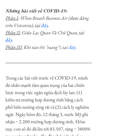
Những bài viết về COVID-19:
Phần I
: When Breath Becomes Air (được đăng 
trên Vietcetera), 
tại 
đây
.
Phần
 II
: 
Giữa Lạc Quan Và Chủ Quan
, 
tại 
đây
.
Phần 
III
: 
Khi nào thì "toang"?
, tại 
đây
.
Trong các bài viết trước về COVID-19, mình 
đã nhấn mạnh tầm quan trọng của hai chiến 
lược trong việc ngăn ngừa dịch lây lan: (1) 
kiểm tra trường hợp dương tính bằng cách 
phổ biến testing rộng rãi và (2) cách ly nghiêm 
ngặt. Ngày hôm đó, 12 tháng 3, nước Mỹ ghi 
nhận ~ 2.200 trường hợp dương tính. Hôm 
nay, con số đó đã lên tới 83.507, tăng ~ 3800% 