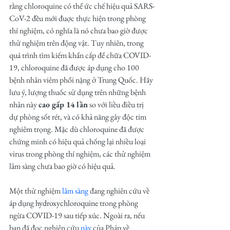
rằng chloroquine có thể ức chế hiệu quả SARS-
CoV-2 đều mới đuợc thực hiện trong phòng 
thí nghiệm, có nghĩa là nó chưa bao giờ được 
thử nghiệm trên động vật. Tuy nhiên, trong 
quá trình tìm kiếm khẩn cấp để chữa COVID-
19, chloroquine đã được áp dụng cho 100 
bệnh nhân viêm phổi nặng ở Trung Quốc. Hãy 
lưu ý, lượng thuốc sử dụng trên những bệnh 
nhân này 
cao gấp 14 lần
 so với liều điều trị 
dự phòng sốt rét, và có khả năng gây độc tim 
nghiêm trọng. Mặc dù chloroquine đã được 
chứng minh có hiệu quả chống lại nhiều loại 
virus trong phòng thí nghiệm, các thử nghiệm 
lâm sàng chưa bao giờ có hiệu quả.
Một thử nghiệm
lâm sàng
 đang nghiên cứu về 
áp dụng 
hydroxychloroquine 
trong phòng 
ngừa COVID-19 sau tiếp xúc. Ngoài ra, nếu 
bạn đã đọc nghiên cứu 
này
 của Pháp về 